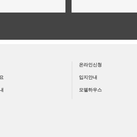
위치,입지,주변환경
단지설계,구성,평면설계
더보기
더보기
온라인신청
요
입지안내
내
모델하우스